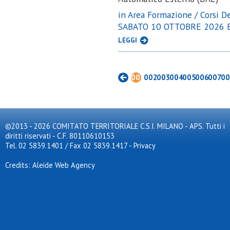
in Area Formazione / Corsi Def
SABATO 10 OTTOBRE 2026 B
LEGGI
001
002
003
004
005
006
007
00
©2013 - 2026 COMITATO TERRITORIALE C.S.I. MILANO - APS. Tutti i
diritti riservati - C.F. 80110610153
Tel. 02 5839.1401 / Fax 02 5839.1417
-
Privacy
Credits: Aleide Web Agency