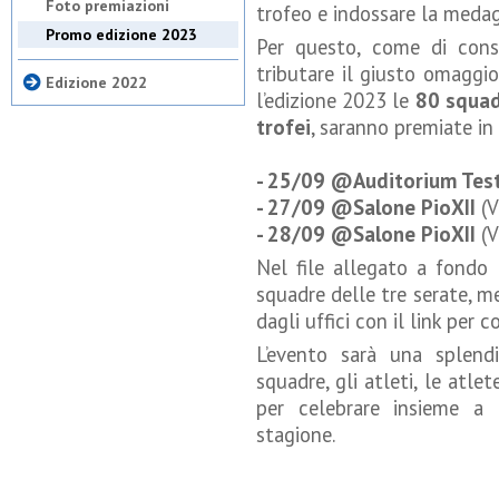
Foto premiazioni
trofeo e indossare la medag
Promo edizione 2023
Per questo, come di con
tributare il giusto omaggio 
Edizione 2022
l’edizione 2023 le
80 squa
trofei
, saranno premiate in
- 25/09 @Auditorium Test
- 27/09 @Salone PioXII
(V
- 28/09 @Salone PioXII
(V
Nel file allegato a fondo 
squadre delle tre serate, m
dagli uffici con il link per
L’evento sarà una splend
squadre, gli atleti, le atlete
per celebrare insieme a l
stagione.