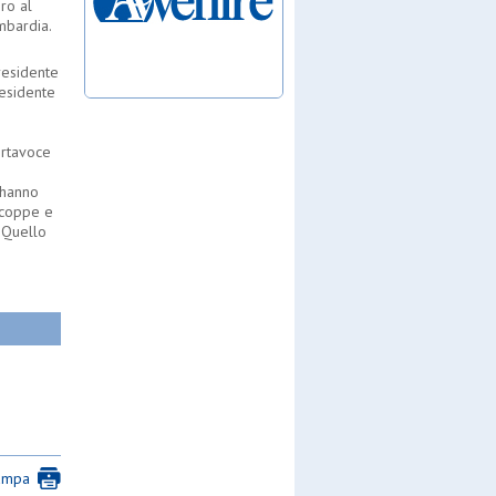
ro al
mbardia.
presidente
residente
i
ortavoce
 hanno
e coppe e
… Quello
ampa