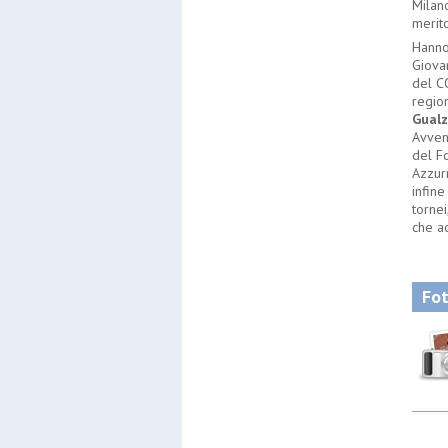
Milan
merit
Hanno
Giova
del C
regio
Gualz
Avven
del F
Azzur
infine
tornei
che a
Fot