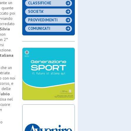
ante un
CLASSIFICHE
a quante
SOCIETA'
ccato poi
avviando
PROVVEDIMENTI
corredato
COMUNICATI
Silvia
 non
un 2°
rsi
ozione.
taliana
o che un
triate
o con noi
corso, e
e delle
Fulvio
cisa nel
 cuore
n
ro