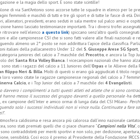
azione e la magia dello sport. E sono state scintille!
lone di via Sant’Antonio sono accorse tutte le squadre in elenco per le pre
ini femminili e maschili di tutti e tre gli sport e di tutte le fasce di età. Diri
ri, allenatori, presidenti, erano seduti in sala mentre sul palco amici e ospit
zione hanno lasciato testimonianze importanti. Tra i diversi trofei assegnat
e ritrovare nell’elenco
a questo link
) spiccano senz’altro quelli consegnati
ni e alle campionesse CSI che si sono fatti valere alle finali nazionali e r
guendo almeno un 2° posto se non addirittura l’apice della classifica. Parl
oni italiani della pallacanestro Under 12 del
S. Giuseppe Arese SG Sport
,
categoria juniores del calcio a 7 maschile del
Precotto
, e ancora la Top Ju
volo del
Santa Rita Volley Bianca
. I vicecampioni nazionali che hanno alza
sono stati i ragazzi del calcio a 11 Juniores dell’
Orpas
e le Allieve della 
an filippo Neri & Billa
. Molti di questi si erano già aggiudicati il titolo reg
 a loro vanno citate le ragazze campionesse regionali del calcio a 7 femmin
inerva Calcio
, e i Top Junior del calcio a 7 maschile dei
4 Evangelisti
.
o davvero i complimenti a tutti questi atleti ed atlete che si sono contrad
é hanno messo il successo del gruppo davanti a quello personale
-ha det
i, ex campione dell’Inter e amico ormai di lunga data del CSI Milano-
Perch
guendo solo i successi individuali non si vince nulla. Continuate a fare so
i!
”.
atmosfera caldissima e resa ancora più calorosa dall’inno nazionale cantato
tea, sono stati premiati quelli che ci piace chiamare “
Campioni nella Vita
”, 
 sono contraddistinti per meriti sportivi e non solo, per dedizione, apertura,
ione, sensibilità. Così ecco il premio al Presidente della Fondazione IRCCS