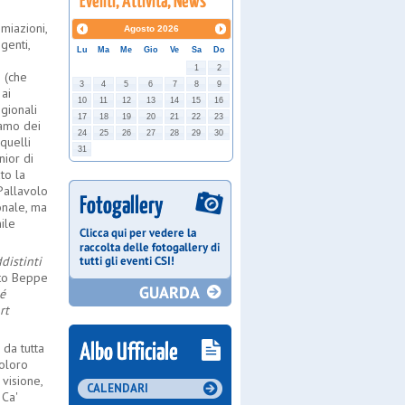
miazioni,
Agosto
2026
genti,
Lu
Ma
Me
Gio
Ve
Sa
Do
i
1
2
i (che
3
4
5
6
7
8
9
 ai
10
11
12
13
14
15
16
egionali
17
18
19
20
21
22
23
iamo dei
24
25
26
27
28
29
30
 quelli
31
nior di
to la
Pallavolo
ionale, ma
ile
distinti
to Beppe
é
rt
 da tutta
coloro
 visione,
CALENDARI
 Ca'