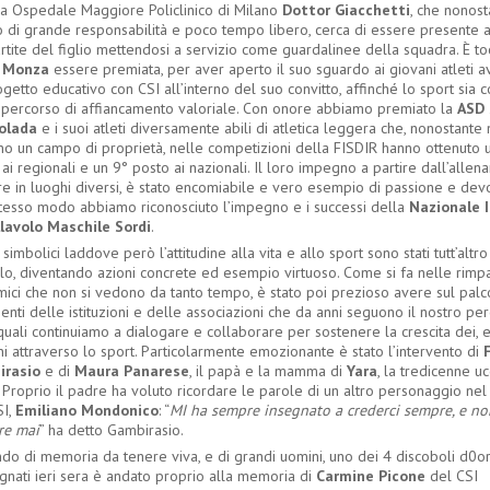
a Ospedale Maggiore Policlinico di Milano
Dottor Giacchetti
, che nonost
o di grande responsabilità e poco tempo libero, cerca di essere presente 
rtite del figlio mettendosi a servizio come guardalinee della squadra. È to
 Monza
essere premiata, per aver aperto il suo sguardo ai giovani atleti 
getto educativo con CSI all’interno del suo convitto, affinché lo sport sia 
 percorso di affiancamento valoriale. Con onore abbiamo premiato la
ASD 
olada
e i suoi atleti diversamente abili di atletica leggera che, nonostante
no un campo di proprietà, nelle competizioni della FISDIR hanno ottenuto 
ai regionali e un 9° posto ai nazionali. Il loro impegno a partire dall’allena
e in luoghi diversi, è stato encomiabile e vero esempio di passione e dev
stesso modo abbiamo riconosciuto l’impegno e i successi della
Nazionale I
llavolo Maschile Sordi
.
simbolici laddove però l’attitudine alla vita e allo sport sono stati tutt’altr
lo, diventando azioni concrete ed esempio virtuoso. Come si fa nelle rimpa
mici che non si vedono da tanto tempo, è stato poi prezioso avere sul palc
nti delle istituzioni e delle associazioni che da anni seguono il nostro per
quali continuiamo a dialogare e collaborare per sostenere la crescita dei, 
i attraverso lo sport. Particolarmente emozionante è stato l’intervento di
irasio
e di
Maura Panarese
, il papà e la mamma di
Yara
, la tredicenne uc
 Proprio il padre ha voluto ricordare le parole di un altro personaggio nel
SI,
Emiliano Mondonico
: “
MI ha sempre insegnato a crederci sempre, e no
re mai
” ha detto Gambirasio.
ndo di memoria da tenere viva, e di grandi uomini, uno dei 4 discoboli d0o
gnati ieri sera è andato proprio alla memoria di
Carmine Picone
del CSI