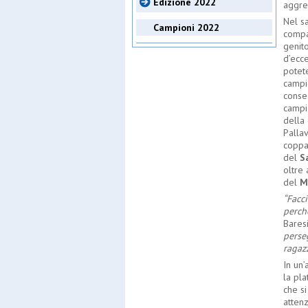
Edizione 2022
aggreg
Nel sa
Campioni 2022
compag
genito
d’ecce
potet
campio
conse
campi
della 
Palla
coppa 
del
S
oltre
del
M
“Facci
perch
Bares
perse
ragazz
In un’
la pla
che si
attenz