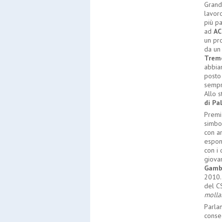
Grand
lavor
più pa
ad
AC
un pro
da un
Trem
abbia
posto 
sempr
Allo 
di Pa
Premi 
simbo
con a
espone
con i 
giovan
Gamb
2010.
del C
molla
Parla
conse