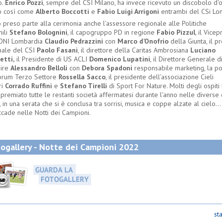
o.
Enrico Pozzi
, sempre del CSI Milano, ha invece ricevuto un discobolo d'o
o così come
Alberto Boccotti
e
Fabio Luigi Arrigoni
entrambi del CSi Lo
 preso parte alla cerimonia anche l’assessore regionale alle Politiche
nili
Stefano Bolognini
, il capogruppo PD in regione
Fabio Pizzul
, il Vice
ONI Lombardia
Claudio Pedrazzini
con
Marco d’Onofrio
della Giunta, il p
nale del CSI
Paolo Fasani
, il direttore della Caritas Ambrosiana
Luciano
etti,
il Presidente di US ACLI
Domenico Lupatini
, il Direttore Generale d
ire
Alessandro Belloli
con
Debora Spadoni
responsabile marketing, la p
orum Terzo Settore
Rossella Sacco
, il presidente dell’associazione Cieli
ri
Corrado Ruffini
e
Stefano Tirelli
di Sport For Nature. Molti degli ospiti
 premiato tutte le restanti società affermatesi durante l’anno nelle divers
, in una serata che si è conclusa tra sorrisi, musica e coppe alzate al cielo
ccade nelle Notti dei Campioni.
ogallery - Notte dei Campioni 2022
st