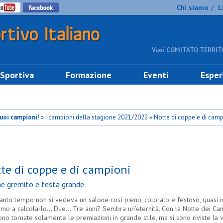
Chi siamo
L
/
Vuoi COMITATO TERRITO
 Sportiva
Formazione
Eventi
Esper
suoi campioni!
» I campioni della stagione 2021/2022 » Notte di coppe e di camp
te di coppe e di campioni
e gremito e festa grande
anto tempo non si vedeva un salone così pieno, colorato e festoso, quasi 
iamo a calcolarlo… Due… Tre anni? Sembra un’eternità. Con la Notte dei Ca
no tornate solamente le premiazioni in grande stile, ma si sono riviste la v