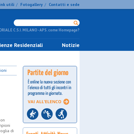
ink utili
Fotogallery
Contatti e sede
/
/
RIALE C.S.I. MILANO - APS. come Homepage?
ienze Residenziali
Notizie
ioni
non
mpioni
oglia di