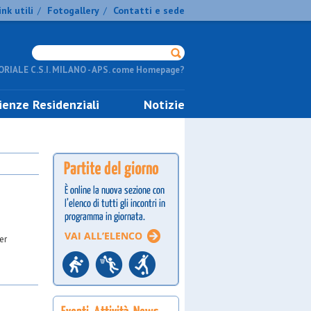
ink utili
Fotogallery
Contatti e sede
/
/
RIALE C.S.I. MILANO - APS. come Homepage?
ienze Residenziali
Notizie
er