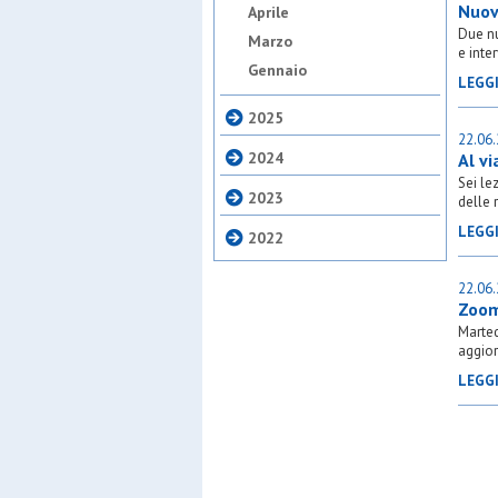
Nuove
Aprile
Due nu
Marzo
e inter
Gennaio
LEGG
2025
22.06
2024
Al vi
Sei le
2023
delle 
LEGG
2022
22.06
Zoom
Marted
aggior
LEGG