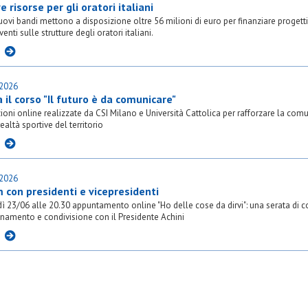
 risorse per gli oratori italiani
ovi bandi mettono a disposizione oltre 56 milioni di euro per finanziare progetti
venti sulle strutture degli oratori italiani.
I
.2026
a il corso "Il futuro è da comunicare"
zioni online realizzate da CSI Milano e Università Cattolica per rafforzare la com
realtà sportive del territorio
I
.2026
 con presidenti e vicepresidenti
ì 23/06 alle 20.30 appuntamento online "Ho delle cose da dirvi": una serata di c
namento e condivisione con il Presidente Achini
I