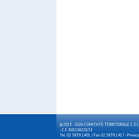
©2013 - 2026 COMITATO TERRITORIALE C.S.I. MILA
- C.F. 80110610153
Tel. 02 5839.1401 / Fax 02 5839.1417
-
Privacy