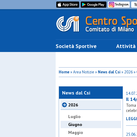
Società Sportive
Attività
Home
» Area Notizie »
News dal Csi
» 2026 »
News dal Csi
14.07
Il 14
2026
Torna 
celebr
Luglio
LEGG
Giugno
Maggio
25.06