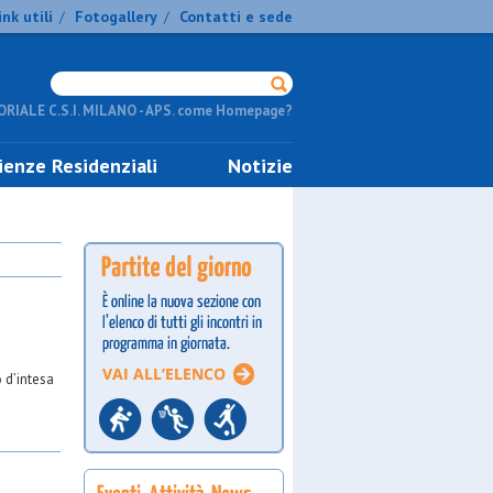
ink utili
Fotogallery
Contatti e sede
/
/
RIALE C.S.I. MILANO - APS. come Homepage?
ienze Residenziali
Notizie
 d’intesa