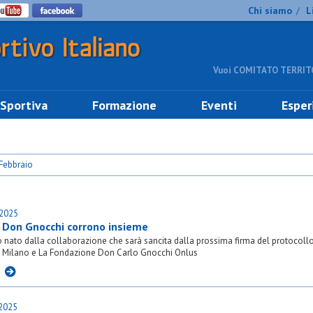
Chi siamo
L
/
Vuoi COMITATO TERRITO
 Sportiva
Formazione
Eventi
Esper
Febbraio
.2025
e Don Gnocchi corrono insieme
 nato dalla collaborazione che sarà sancita dalla prossima firma del protocollo
I Milano e La Fondazione Don Carlo Gnocchi Onlus
I
.2025