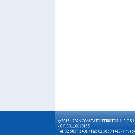
©2013 - 2026 COMITATO TERRITORIALE C.S.I. MILA
- C.F. 80110610153
Tel. 02 5839.1401 / Fax 02 5839.1417
-
Privacy