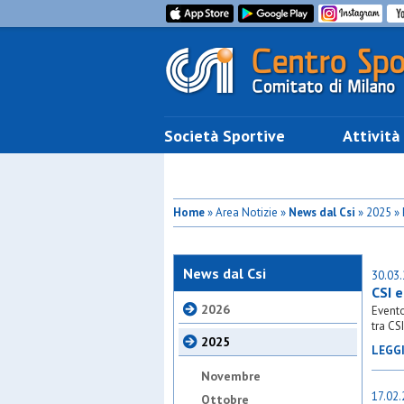
Società Sportive
Attività
Home
» Area Notizie »
News dal Csi
» 2025 » 
News dal Csi
30.03
CSI 
2026
Evento
tra CS
2025
LEGG
Novembre
17.02
Ottobre