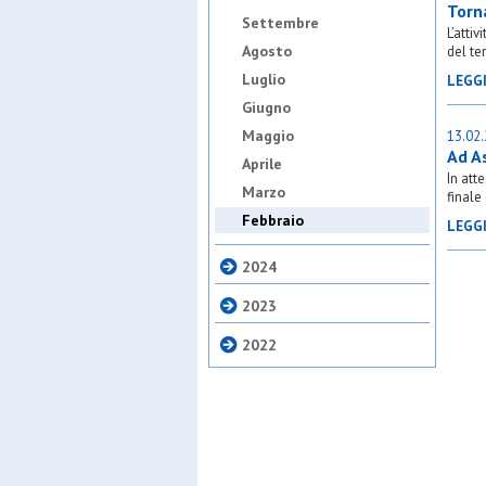
Torna
Settembre
L’atti
Agosto
del ter
Luglio
LEGG
Giugno
Maggio
13.02
Ad A
Aprile
In att
Marzo
finale
Febbraio
LEGG
2024
2023
2022