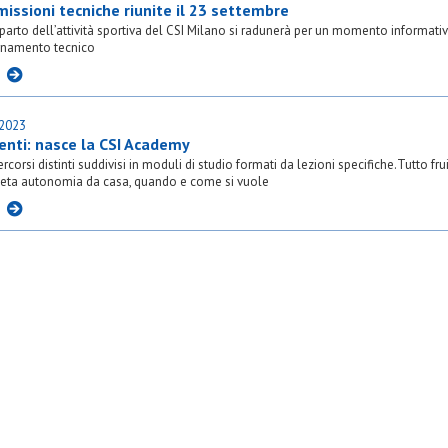
issioni tecniche riunite il 23 settembre
parto dell’attività sportiva del CSI Milano si radunerà per un momento informativ
rnamento tecnico
I
.2023
genti: nasce la CSI Academy
rcorsi distinti suddivisi in moduli di studio formati da lezioni specifiche.Tutto frui
eta autonomia da casa, quando e come si vuole
I