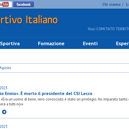
Chi siamo
L
/
Vuoi COMITATO TERRITO
 Sportiva
Formazione
Eventi
Esper
 Agosto
.2023
o Ennio». È morto il presidente del CSI Lecco
: «Era un uomo di bene, vero conosciuto è stato un privilegio. Ho imparato tanto d
rà a tutti noi»
I
.2023