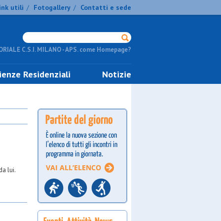
ink utili
Fotogallery
Contatti e sede
/
/
RIALE C.S.I. MILANO - APS. come Homepage?
ienze Residenziali
Notizie
a lui.