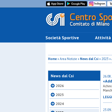
Società Sportive
Attività
Home
» Area Notizie »
News dal Csi
» 2023 »
News dal Csi
26.08
«Addi
2026
Achini
Manche
2025
LEGG
2024
23.09