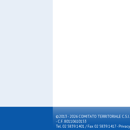
©2013 - 2026 COMITATO TERRITORIALE C.S.I. MILA
- C.F. 80110610153
Tel. 02 5839.1401 / Fax 02 5839.1417
-
Privacy