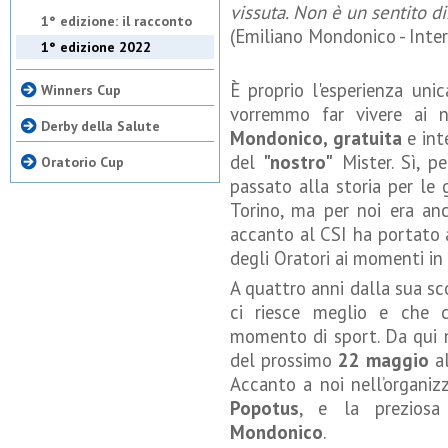
vissuta. Non è un sentito di
1° edizione: il racconto
(Emiliano Mondonico - Inte
1° edizione 2022
È proprio l'esperienza uni
Winners Cup
vorremmo far vivere ai 
Derby della Salute
Mondonico, gratuita
e
int
del
"nostro"
Mister. Sì, p
Oratorio Cup
passato alla storia per le 
Torino, ma per noi era an
accanto al CSI ha portato a
degli Oratori ai momenti in 
A quattro anni dalla sua s
ci riesce meglio e che c
momento di sport. Da qui 
del prossimo
22 maggio
a
Accanto a noi nell’organiz
Popotus
, e la prezios
Mondonico
.