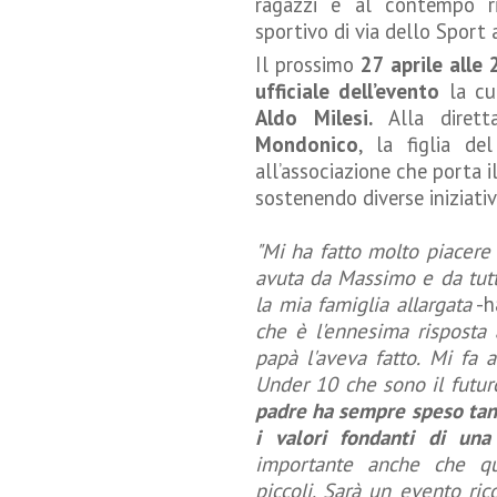
ragazzi e al contempo ri
sportivo di via dello Sport 
Il prossimo
27 aprile alle
ufficiale dell’evento
la cui
Aldo Milesi.
Alla diret
Mondonico
, la figlia d
all’associazione che porta 
sostenendo diverse iniziativ
"Mi ha fatto molto piacere 
avuta da Massimo e da tut
la mia famiglia allargata
-h
che è l'ennesima risposta
papà l'aveva fatto. Mi fa 
Under 10 che sono il futur
padre ha sempre speso tan
i valori fondanti di una
importante anche che qu
piccoli. Sarà un evento ric