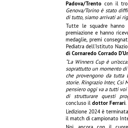
Padova/Trento
con il tr
Genova/Torino è stato diffi
di tutto, siamo arrivati ai r
Tutte le squadre hanno 
premiazione e hanno ricev
medaglie, premi consegna
Pediatra dell’Istituto Nazi
di Cornaredo Corrado D’U
“La Winners Cup è un’occas
soprattutto un momento di i
che provengono da tutta E
storie. Ringrazio Inter, Csi M
pensiero oggi va a tutti voi
di strutturare questi pro
concluso il
dottor Ferrari
.
L’edizione 2024 è terminata
il match di campionato Inte
Noi, ancora con il cuore