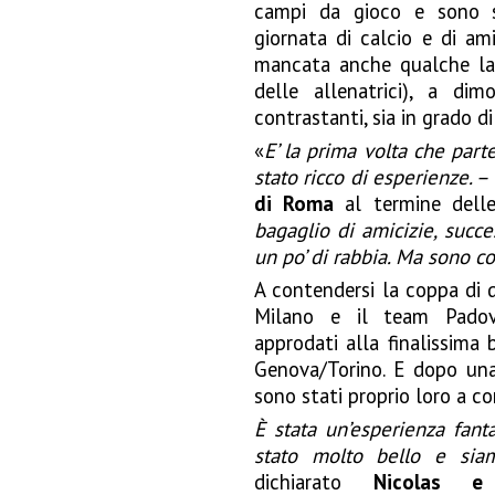
campi da gioco e sono st
giornata di calcio e di amic
mancata anche qualche lac
delle allenatrici), a di
contrastanti, sia in grado di
«
E’ la prima volta che par
stato ricco di esperienze. –
di Roma
al termine dell
bagaglio di amicizie, succes
un po’ di rabbia. Ma sono co
A contendersi la coppa di 
Milano e il team Padov
approdati alla finalissima 
Genova/Torino. E dopo una
sono stati proprio loro a co
È stata un’esperienza fanta
stato molto bello e siam
dichiarato
Nicolas e