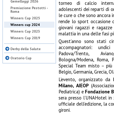
Gemellaggi 2026
torneo di calcio intern
Premiazione Pestotti -
adolescenti dei reparti di 
Roma
le cure o che sono ancora i
Winners Cup 2025
rende lo sport occasione d
Winners cup 2024
giovani ragazzi e ragazz
Winners Cup 2023
malattia in una delle fasi pi
Winners Cup 2019
Quest’anno sono stati c
accompagnatori: undici
Derby della Salute
Padova/Trento, Avian
Oratorio Cup
Bologna/Modena, Roma, Pi
Special Team misto – più 
Belgio, Germania, Grecia, O
L’evento, organizzato da
Milano, AIEOP
(Associazio
Pediatrica) e
Fondazione B
sera presso l’UNAHotel in 
ufficiale dell’edizione, la 
gironi.