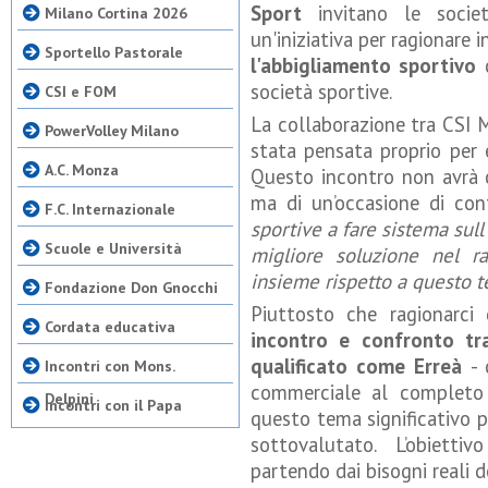
Sport
invitano le soci
Milano Cortina 2026
un'iniziativa per ragionare 
Sportello Pastorale
l'abbigliamento sportivo
c
società sportive.
CSI e FOM
La collaborazione tra CSI M
PowerVolley Milano
stata pensata proprio per e
A.C. Monza
Questo incontro non avrà 
ma di un’occasione di con
F.C. Internazionale
sportive a fare sistema sul
Scuole e Università
migliore soluzione nel r
insieme rispetto a questo 
Fondazione Don Gnocchi
Piuttosto che ragionarci
Cordata educativa
incontro e confronto tr
qualificato come Erreà
-
Incontri con Mons.
commerciale al completo
Delpini
Incontri con il Papa
questo tema significativo p
sottovalutato. L’obiettivo
partendo dai bisogni reali d