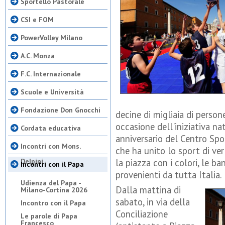
Sportello Pastorale
CSI e FOM
PowerVolley Milano
A.C. Monza
F.C. Internazionale
Scuole e Università
Fondazione Don Gnocchi
decine di migliaia di perso
occasione dell'iniziativa na
Cordata educativa
anniversario del Centro Spo
Incontri con Mons.
che ha unito lo sport di ve
Delpini
la piazza con i colori, le ba
Incontri con il Papa
provenienti da tutta Italia.
Udienza del Papa -
Dalla mattina di
Milano-Cortina 2026
sabato, in via della
Incontro con il Papa
Conciliazione
Le parole di Papa
Francesco