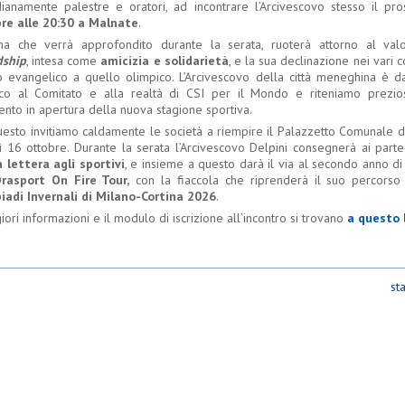
dianamente palestre e oratori, ad incontrare l’Arcivescovo stesso il p
re alle 20:30 a Malnate
.
ma che verrà approfondito durante la serata, ruoterà attorno al val
dship
, intesa come
amicizia e solidarietà
, e la sua declinazione nei vari c
o evangelico a quello olimpico. L’Arcivescovo della città meneghina è 
nco al Comitato e alla realtà di CSI per il Mondo e riteniamo prezio
ento in apertura della nuova stagione sportiva.
uesto invitiamo caldamente le società a riempire il Palazzetto Comunale d
ì 16 ottobre. Durante la serata l’Arcivescovo Delpini consegnerà ai parte
 lettera agli sportivi
, e insieme a questo darà il via al secondo anno d
rasport On Fire Tour,
con la fiaccola che riprenderà il suo percorso
iadi Invernali di Milano-Cortina 2026
.
ri informazioni e il modulo di iscrizione all’incontro si trovano
a questo 
st