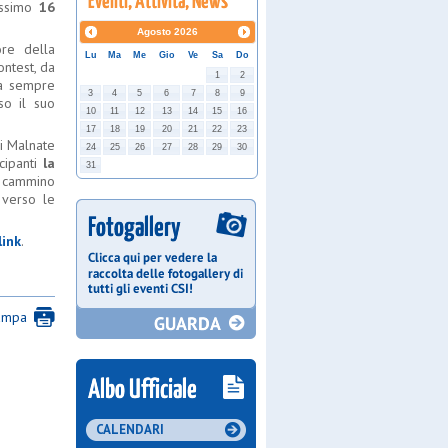
rossimo
16
Agosto
2026
ore della
Lu
Ma
Me
Gio
Ve
Sa
Do
ontest, da
1
2
da sempre
3
4
5
6
7
8
9
so il suo
10
11
12
13
14
15
16
17
18
19
20
21
22
23
i Malnate
24
25
26
27
28
29
30
cipanti
la
31
i cammino
 verso le
link
.
ampa
CALENDARI