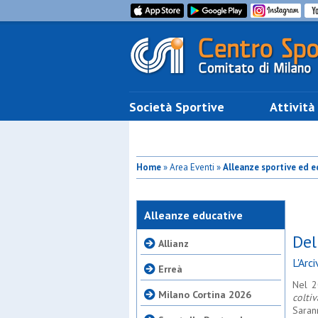
Società Sportive
Attività
Home
» Area Eventi »
Alleanze sportive ed e
16 ottobre
Alleanze educative
Del
Allianz
L'Arc
Erreà
Nel 2
Milano Cortina 2026
coltiv
Saran