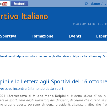
Chi siamo
L
/
Vuoi COMITATO TERRITO
 Sportiva
Formazione
Eventi
Esper
ducative
» Delpini incontra i dirigenti e gli allenatori » Delpini e la Lettera agli Sp
pini e la Lettera agli Sportivi del 16 ottobr
ivescovo incontrerà il mondo dello sport
021 l’
Arcivescovo di Milano Mario Delpini
si è detto «f
iero di chi si
are lo sport, fiero degli allenatori, dei dirigenti, di coloro che curano le s
no proprio queste persone, dirigenti, presidenti, allenatori, atleti che f