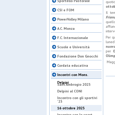
Sportello Pastorale
quoti
ottob
CSI e FOM
Il te
Frien
PowerVolley Milano
quell
affia
A.C. Monza
interv
Per q
F.C. Internazionale
luned
nuova
Scuole e Università
per
O
Olimp
Fondazione Don Gnocchi
Maggio
Cordata educativa
Incontri con Mons.
Delpini
Sant'Ambrogio 2023
Delpini al CONI
Incontro con gli sportivi
'23
16 ottobre 2023
Incontro con lo sport