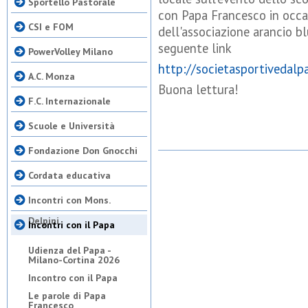
Sportello Pastorale
con Papa Francesco in occas
CSI e FOM
dell'associazione arancio b
seguente link
PowerVolley Milano
http://societasportivedalp
A.C. Monza
Buona lettura!
F.C. Internazionale
Scuole e Università
Fondazione Don Gnocchi
Cordata educativa
Incontri con Mons.
Delpini
Incontri con il Papa
Udienza del Papa -
Milano-Cortina 2026
Incontro con il Papa
Le parole di Papa
Francesco