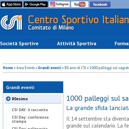
Società Sportive
Attività Sportiva
Forma
Home
» Area Eventi »
Grandi eventi
» 80 anni di CSI » 1000 palleggi sul sagr
Grandi eventi
1000 palleggi sul s
80esimo
La grande sfida lanciat
CSI DAY: il racconto
CSI Day: conferenza
Il 14 settembre sta divent
stampa
grande sul calendario. La 
CSI Day: palinsesto