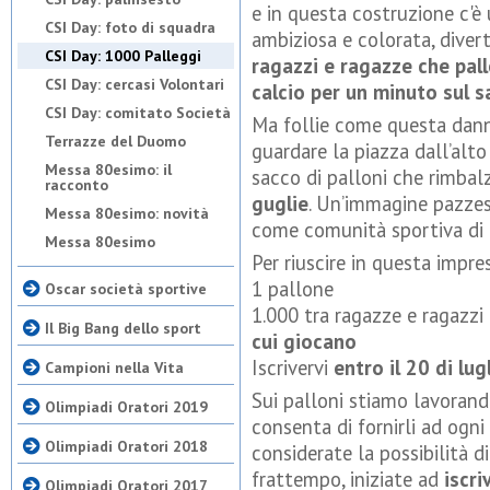
e in questa costruzione c'è
CSI Day: foto di squadra
ambiziosa e colorata, diver
CSI Day: 1000 Palleggi
ragazzi e ragazze che pal
CSI Day: cercasi Volontari
calcio per un minuto sul 
CSI Day: comitato Società
Ma follie come questa dann
Terrazze del Duomo
guardare la piazza dall’alto
Messa 80esimo: il
sacco di palloni che rimba
racconto
guglie
. Un’immagine pazzesc
Messa 80esimo: novità
come comunità sportiva di
Messa 80esimo
Per riuscire in questa impr
1 pallone
Oscar società sportive
1.000 tra ragazze e ragazz
Il Big Bang dello sport
cui giocano
Iscrivervi
entro il 20 di lug
Campioni nella Vita
Sui palloni stiamo lavoran
Olimpiadi Oratori 2019
consenta di fornirli ad og
Olimpiadi Oratori 2018
considerate la possibilità d
frattempo, iniziate ad
iscri
Olimpiadi Oratori 2017