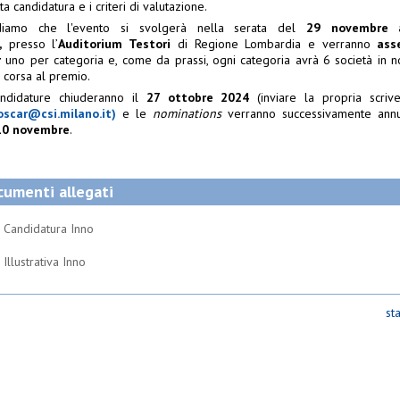
ta candidatura e i criteri di valutazione.
rdiamo che l'evento si svolgerà nella serata del
29 novembre a
,
presso l’
Auditorium Testori
di Regione Lombardia e verranno
ass
r
uno per categoria e, come da prassi, ogni categoria avrà 6 società in n
a corsa al premio.
ndidature chiuderanno il
27 ottobre 2024
(inviare la propria
scriv
oscar@csi.milano.it)
e le
nominations
verranno successivamente annu
10 novembre
.
umenti allegati
Candidatura Inno
Illustrativa Inno
st