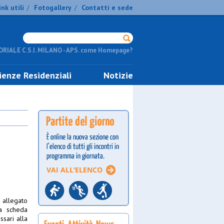
ink utili
Fotogallery
Contatti e sede
/
/
RIALE C.S.I. MILANO - APS. come Homepage?
ienze Residenziali
Notizie
 allegato
a scheda
ssari alla