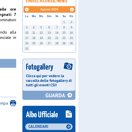
lle ore
Agosto
2026
egnati 7
Lu
Ma
Me
Gio
Ve
Sa
Do
omination
1
2
3
4
5
6
7
8
9
endo alla
10
11
12
13
14
15
16
nciate in
17
18
19
20
21
22
23
24
25
26
27
28
29
30
31
ampa
CALENDARI