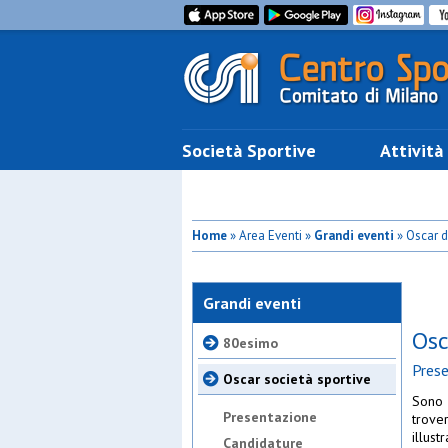
Società Sportive
Attività
Home
» Area Eventi »
Grandi eventi
» Oscar d
Grandi eventi
Osc
80esimo
Prese
Oscar società sportive
Sono 
Presentazione
trove
illust
Candidature