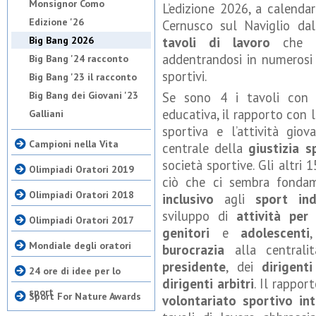
Monsignor Como
L’edizione 2026, a calendar
Edizione '26
Cernusco sul Naviglio da
Big Bang 2026
tavoli di lavoro
che to
addentrandosi in numerosi 
Big Bang '24 racconto
sportivi.
Big Bang '23 il racconto
Big Bang dei Giovani '23
Se sono 4 i tavoli co
educativa, il rapporto con l
Galliani
sportiva e l’attività gio
Campioni nella Vita
centrale della
giustizia s
società sportive. Gli altri 
Olimpiadi Oratori 2019
ciò che ci sembra fonda
Olimpiadi Oratori 2018
inclusivo
agli
sport ind
sviluppo di
attività per 
Olimpiadi Oratori 2017
genitori
e
adolescenti
Mondiale degli oratori
burocrazia
alla centrali
presidente
, dei
dirigent
24 ore di idee per lo
dirigenti arbitri
. Il rapport
sport
Sport For Nature Awards
volontariato sportivo in