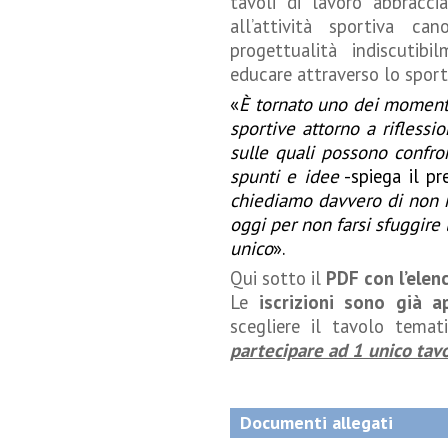
tavoli di lavoro abbracc
all’attività sportiva ca
progettualità indiscutibi
educare attraverso lo sport
«
È tornato uno dei momenti 
sportive attorno a riflessi
sulle quali possono confron
spunti e idee
-spiega il p
chiediamo davvero di non 
oggi per non farsi sfuggire 
unico
».
Qui sotto il
PDF con l’elen
Le
iscrizioni sono già 
scegliere il tavolo temat
partecipare ad 1 unico tav
Documenti allegati