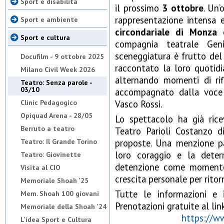
Sport e disabilità
il prossimo
3 ottobre
. Un’
rappresentazione intensa 
Sport e ambiente
circondariale di Monza
Sport e cultura
compagnia teatrale Geni
sceneggiatura è frutto del
Docufilm - 9 ottobre 2025
raccontato la loro quotid
Milano Civil Week 2026
alternando momenti di rif
Teatro: Senza parole -
03/10
accompagnato dalla voce 
Clinic Pedagogico
Vasco Rossi.
Opiquad Arena - 28/05
Lo spettacolo ha già ric
Berruto a teatro
Teatro Parioli Costanzo 
Teatro: Il Grande Torino
proposte. Una menzione par
loro coraggio e la deter
Teatro: Giovinette
detenzione come momento
Visita al CIO
crescita personale per ritor
Memoriale Shoah '25
Tutte le informazioni e i
Mem. Shoah 100 giovani
Prenotazioni gratuite al lin
Memoriale della Shoah '24
https://ww
L'idea Sport e Cultura