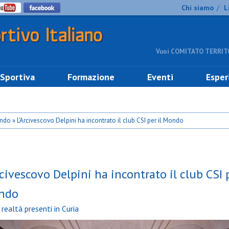
Chi siamo
L
/
Vuoi COMITATO TERRITO
 Sportiva
Formazione
Eventi
Esper
ndo » L’Arcivescovo Delpini ha incontrato il club CSI per il Mondo
rcivescovo Delpini ha incontrato il club CSI p
ndo
 realtà presenti in Curia