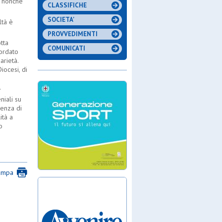
m, nonchè
CLASSIFICHE
SOCIETA'
ltà è
PROVVEDIMENTI
tta
COMUNICATI
ordato
arietà.
iocesi, di
.
niali su
senza di
ità a
o
ampa