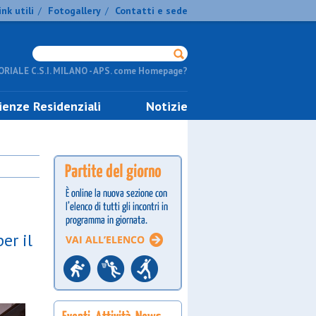
ink utili
Fotogallery
Contatti e sede
/
/
RIALE C.S.I. MILANO - APS. come Homepage?
ienze Residenziali
Notizie
er il