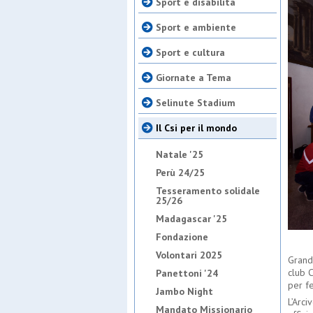
Sport e disabilità
Sport e ambiente
Sport e cultura
Giornate a Tema
Selinute Stadium
Il Csi per il mondo
Natale '25
Perù 24/25
Tesseramento solidale
25/26
Madagascar '25
Fondazione
Volontari 2025
Grand
club 
Panettoni '24
per fe
Jambo Night
L’Arci
Mandato Missionario