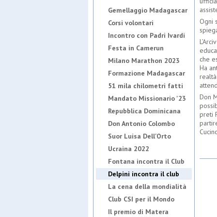
uffici
assist
Gemellaggio Madagascar
Ogni s
Corsi volontari
spieg
Incontro con Padri Ivardi
L’Arci
Festa in Camerun
educa
che e
Milano Marathon 2023
Ha ant
Formazione Madagascar
realtà
atten
51 mila chilometri fatti
Don Ma
Mandato Missionario '23
possib
Repubblica Dominicana
preti 
partir
Don Antonio Colombo
Cucino
Suor Luisa Dell'Orto
Ucraina 2022
Fontana incontra il Club
Delpini incontra il club
La cena della mondialità
Club CSI per il Mondo
Il premio di Matera