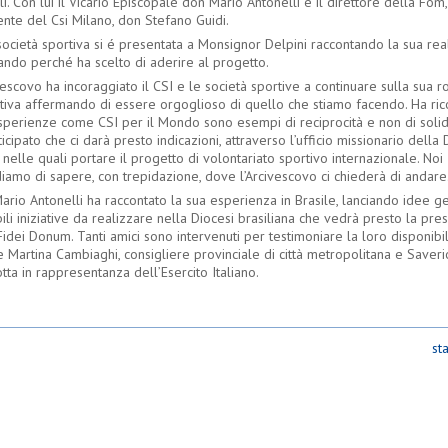
ali. Con lui il Vicario Episcopale don Mario Antonelli e il direttore della Fo
ente del Csi Milano, don Stefano Guidi.
ocietà sportiva si é presentata a Monsignor Delpini raccontando la sua rea
ando perché ha scelto di aderire al progetto.
vescovo ha incoraggiato il CSI e le società sportive a continuare sulla sua ro
tiva affermando di essere orgoglioso di quello che stiamo facendo. Ha ric
sperienze come CSI per il Mondo sono esempi di reciprocità e non di solid
icipato che ci darà presto indicazioni, attraverso l’ufficio missionario della D
 nelle quali portare il progetto di volontariato sportivo internazionale. Noi
diamo di sapere, con trepidazione, dove l’Arcivescovo ci chiederà di andare
rio Antonelli ha raccontato la sua esperienza in Brasile, lanciando idee ge
ili iniziative da realizzare nella Diocesi brasiliana che vedrà presto la pre
Fidei Donum. Tanti amici sono intervenuti per testimoniare la loro disponibil
e Martina Cambiaghi, consigliere provinciale di città metropolitana e Saveri
tta in rappresentanza dell’Esercito Italiano.
st