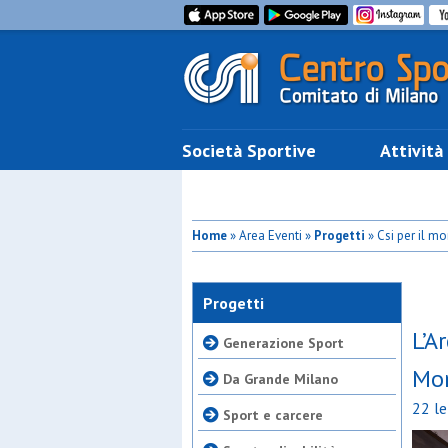
Società Sportive
Attività
Home
» Area Eventi »
Progetti
» Csi per il mo
Progetti
L’A
Generazione Sport
Mo
Da Grande Milano
22 le
Sport e carcere