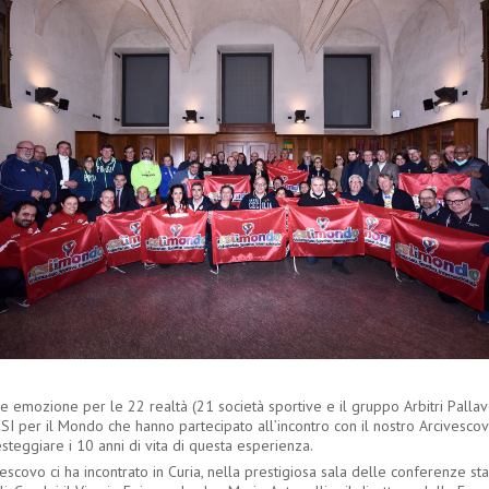
e emozione per le 22 realtà (21 società sportive e il gruppo Arbitri Pallav
CSI per il Mondo che hanno partecipato all’incontro con il nostro Arcivesco
steggiare i 10 anni di vita di questa esperienza.
vescovo ci ha incontrato in Curia, nella prestigiosa sala delle conferenze s