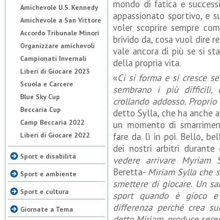
mondo di fatica e successi
Amichevole U.S. Kennedy
appassionato sportivo, e s
Amichevole a San Vittore
voler scoprire sempre com
Accordo Tribunale Minori
brivido da, cosa vuol dire r
Organizzare amichevoli
vale ancora di più se si s
Campionati Invernali
della propria vita.
Liberi di Giocare 2023
«
Ci si forma e si cresce 
Scuola e Carcere
sembrano i più difficili
Blue Sky Cup
crollando addosso. Proprio
Beccaria Cup
detto Sylla, che ha anche 
Camp Beccaria 2022
un momento di smarriment
Liberi di Giocare 2022
fare da lì in poi. Bello, b
dei nostri arbitri durante
Sport e disabilità
vedere arrivare Myriam S
Beretta-
Miriam Sylla che s
Sport e ambiente
smettere di giocare. Un sa
Sport e cultura
sport quando è gioco e 
differenza perché crea su
Giornate a Tema
detto Miriam, produce sere