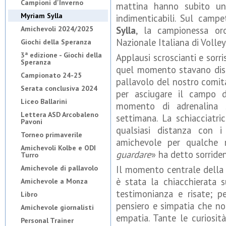
Campioni d'Inverno
mattina hanno subito un
Myriam Sylla
indimenticabili. Sul camp
Amichevoli 2024/2025
Sylla
, la campionessa or
Nazionale Italiana di Volley
Giochi della Speranza
3ª edizione - Giochi della
Applausi scroscianti e sorri
Speranza
quel momento stavano disp
Campionato 24-25
pallavolo del nostro comit
Serata conclusiva 2024
per asciugare il campo d
Liceo Ballarini
momento di adrenalina 
Lettera ASD Arcobaleno
settimana. La schiacciatri
Pavoni
qualsiasi distanza con i 
Torneo primaverile
amichevole per qualche 
Amichevoli Kolbe e ODI
guardare
» ha detto sorride
Turro
Amichevole di pallavolo
Il momento centrale della 
è stata la chiacchierata 
Amichevole a Monza
testimonianza e risate; 
Libro
pensiero e simpatia che no
Amichevole giornalisti
empatia. Tante le curiosità
Personal Trainer