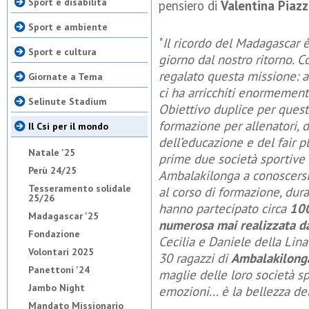
Sport e disabilità
pensiero di
Valentina Piaz
Sport e ambiente
"
Il ricordo del Madagascar 
Sport e cultura
giorno dal nostro ritorno. 
regalato questa missione: a
Giornate a Tema
ci ha arricchiti enormemente
Selinute Stadium
Obiettivo duplice per quest
formazione per allenatori, d
Il Csi per il mondo
dell’educazione e del fair 
Natale '25
prime due società sportive 
Perù 24/25
Ambalakilonga a conoscersi. 
Tesseramento solidale
al corso di formazione, dur
25/26
hanno partecipato circa
100
Madagascar '25
numerosa mai realizzata da
Fondazione
Cecilia e Daniele della Lin
Volontari 2025
30 ragazzi di
Ambalakilong
Panettoni '24
maglie delle loro società sp
Jambo Night
emozioni... è la bellezza de
Mandato Missionario