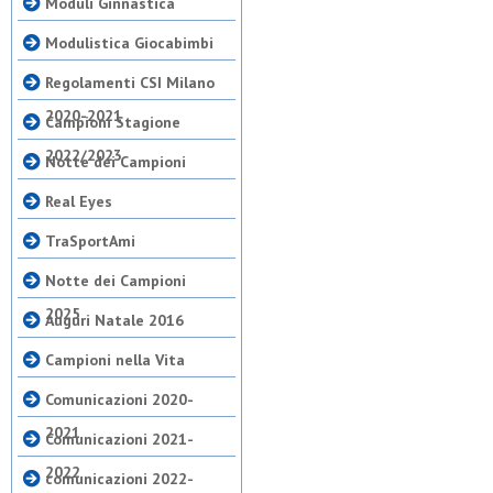
Moduli Ginnastica
Modulistica Giocabimbi
Regolamenti CSI Milano
2020-2021
Campioni Stagione
2022/2023
Notte dei Campioni
Real Eyes
TraSportAmi
Notte dei Campioni
2025
Auguri Natale 2016
Campioni nella Vita
Comunicazioni 2020-
2021
Comunicazioni 2021-
2022
comunicazioni 2022-