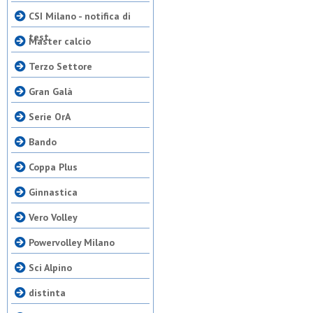
CSI Milano - notifica di
test
Master calcio
Terzo Settore
Gran Galà
Serie OrA
Bando
Coppa Plus
Ginnastica
Vero Volley
Powervolley Milano
Sci Alpino
distinta