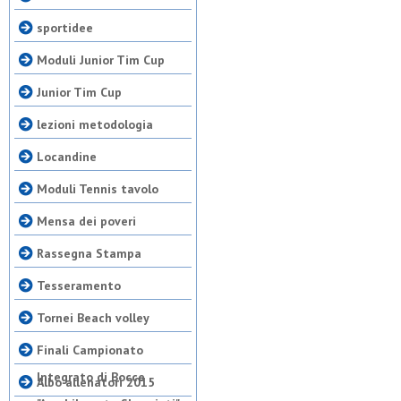
sportidee
Moduli Junior Tim Cup
Junior Tim Cup
lezioni metodologia
Locandine
Moduli Tennis tavolo
Mensa dei poveri
Rassegna Stampa
Tesseramento
Tornei Beach volley
Finali Campionato
Integrato di Bocce
Albo allenatori 2015