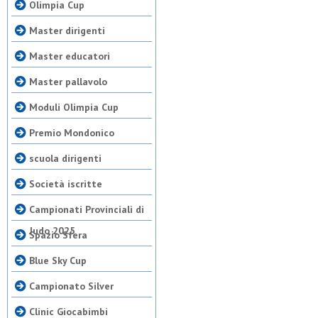
Olimpia Cup
Master dirigenti
Master educatori
Master pallavolo
Moduli Olimpia Cup
Premio Mondonico
scuola dirigenti
Società iscritte
Campionati Provinciali di
Judo 2025
Spazio Sfera
Blue Sky Cup
Campionato Silver
Clinic Giocabimbi