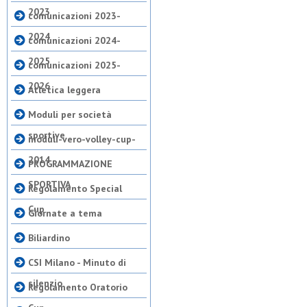
2023
comunicazioni 2023-
2024
comunicazioni 2024-
2025
comunicazioni 2025-
2026
Atletica leggera
Moduli per società
sportive
moduli-vero-volley-cup-
2014
PROGRAMMAZIONE
SPORTIVA
Regolamento Special
Cup
Giornate a tema
Biliardino
CSI Milano - Minuto di
silenzio
Regolamento Oratorio