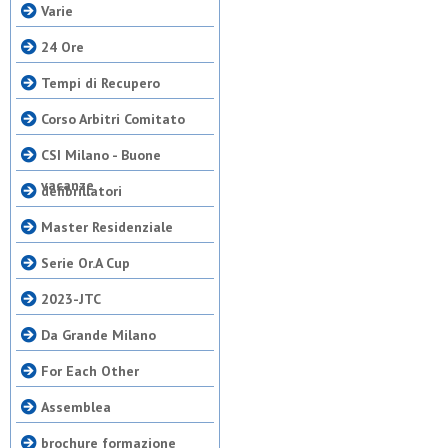
Varie
24 Ore
Tempi di Recupero
Corso Arbitri Comitato
CSI Milano - Buone
vacanze
defibrillatori
Master Residenziale
Serie Or.A Cup
2023-JTC
Da Grande Milano
For Each Other
Assemblea
brochure formazione