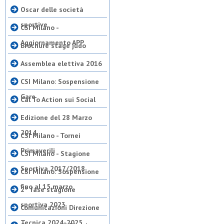
Oscar delle società
sportive
CSI Milano -
Aggiornamento APP
Brochure stage judo
Assemblea elettiva 2016
CSI Milano: Sospensione
Gare
Cal To Action sui Social
Edizione del 28 Marzo
2014
CSI Milano - Tornei
Primaverili
CSI Milano - Stagione
Sportiva 2017/2018
CSI Milano: Sospensione
fino al 15 marzo
2° fase stagione
sportiva 2023
Comunicazioni Direzione
Tecnica 2024-2025