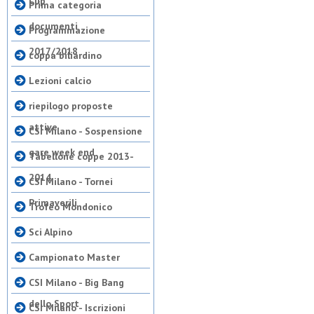
Cup
Prima categoria
documenti
Programmazione
2017/2018
coppa biliardino
Lezioni calcio
riepilogo proposte
attive
CSI Milano - Sospensione
gare week end
Tabellone coppe 2013-
2014
CSI Milano - Tornei
Primaverili
Trofeo Mondonico
Sci Alpino
Campionato Master
CSI Milano - Big Bang
dello Sport
CSI Milano - Iscrizioni