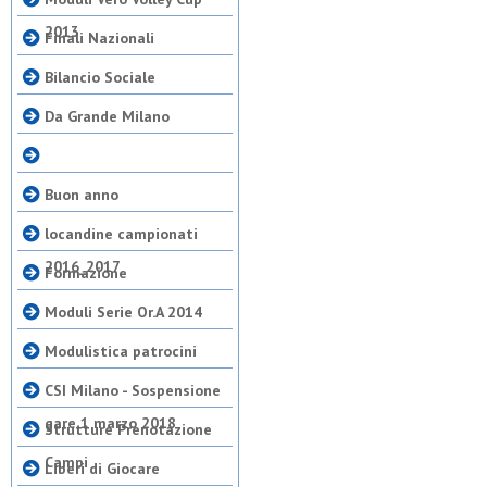
2013
Finali Nazionali
Bilancio Sociale
Da Grande Milano
Buon anno
locandine campionati
2016_2017
Formazione
Moduli Serie Or.A 2014
Modulistica patrocini
CSI Milano - Sospensione
gare 1 marzo 2018
Strutture Prenotazione
Campi
Liberi di Giocare