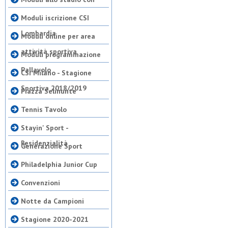
Moduli iscrizione CSI
Lombardia
Moduli online per area
attività sportiva
Moduli programmazione
Pallavolo
CSI Milano - Stagione
Sportiva 2018/2019
Piazza Selinunte
Tennis Tavolo
Stayin' Sport -
Residenzialità
Generazione Sport
Philadelphia Junior Cup
Convenzioni
Notte da Campioni
Stagione 2020-2021