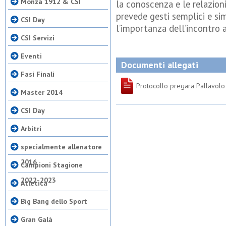
Monza 1912 & CSI
la conoscenza e le relazioni
prevede gesti semplici e s
CSI Day
l’importanza dell’incontro a
CSI Servizi
Eventi
Documenti allegati
Fasi Finali
Protocollo pregara Pallavolo
Master 2014
CSI Day
Arbitri
specialmente allenatore
2016
Campioni Stagione
2022-2023
Atletica
Big Bang dello Sport
Gran Galà