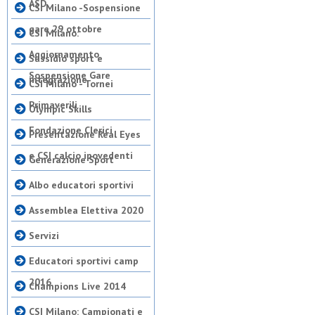
ASD
CSI Milano -Sospensione
gare 29 ottobre
CSI Milano:
Aggiornamento
Sussidio sport e
Sospensione Gare
integrazione
CSI Milano - Tornei
Primaverili
Olympic Skills
Fondazione Clerici
Presentazione Real Eyes
e CSI calcio ipovedenti
Generazione Sport
Albo educatori sportivi
Assemblea Elettiva 2020
Servizi
Educatori sportivi camp
2016
Champions Live 2014
CSI Milano: Campionati e