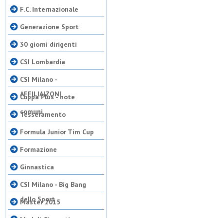
F.C. Internazionale
Generazione Sport
30 giorni dirigenti
CSI Lombardia
CSI Milano -
AFFILIAIZONI
Coppa Plus - note
comuni
Tesseramento
Formula Junior Tim Cup
Formazione
Ginnastica
CSI Milano - Big Bang
dello Sport
Master 2015