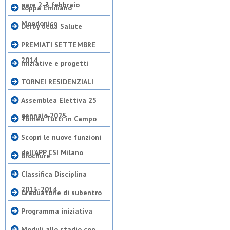
gare 2-3 febbraio
Coppa Emiliano
Mondonico
Derby della Salute
PREMIATI SETTEMBRE
2014
Iniziative e progetti
TORNEI RESIDENZIALI
Assemblea Elettiva 25
gennaio 2025
Torneo Tutti in Campo
Scopri le nuove funzioni
dell'APP CSI Milano
Brochure
Classifica Disciplina
2013-2014
Graduatorie di subentro
Programma iniziativa
Moduli allo stadio con