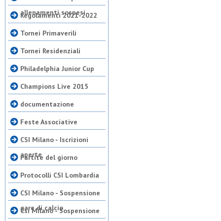
allenamenti sospesi
Regolamenti 2021-2022
Tornei Primaverili
Tornei Residenziali
Philadelphia Junior Cup
Champions Live 2015
documentazione
Feste Associative
CSI Milano - Iscrizioni
aperte
Partite del giorno
Protocolli CSI Lombardia
CSI Milano - Sospensione
gare di calcio
Csi Milano - Sospensione