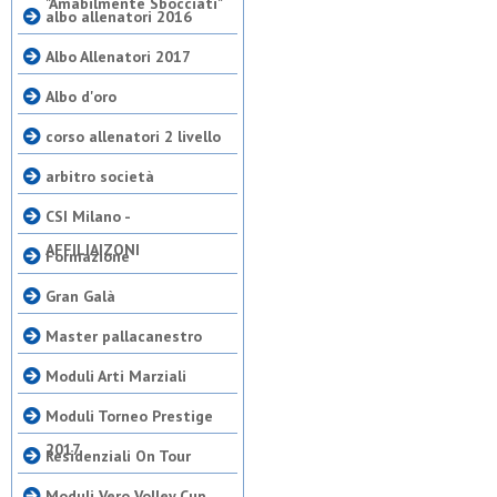
"Amabilmente Sbocciati"
albo allenatori 2016
Albo Allenatori 2017
Albo d'oro
corso allenatori 2 livello
arbitro società
CSI Milano -
AFFILIAIZONI
Formazione
Gran Galà
Master pallacanestro
Moduli Arti Marziali
Moduli Torneo Prestige
2017
Residenziali On Tour
Moduli Vero Volley Cup