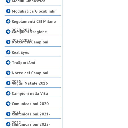
Moduli Ginnastica
Modulistica Giocabimbi
Regolamenti CSI Milano
2020-2021
Campioni Stagione
2022/2023
Notte dei Campioni
Real Eyes
TraSportAmi
Notte dei Campioni
2025
Auguri Natale 2016
Campioni nella Vita
Comunicazioni 2020-
2021
Comunicazioni 2021-
2022
comunicazioni 2022-