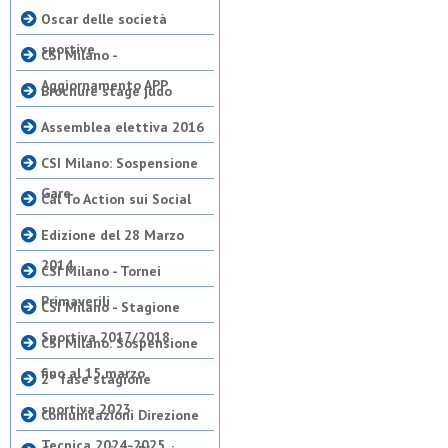
Oscar delle società
sportive
CSI Milano -
Aggiornamento APP
Brochure stage judo
Assemblea elettiva 2016
CSI Milano: Sospensione
Gare
Cal To Action sui Social
Edizione del 28 Marzo
2014
CSI Milano - Tornei
Primaverili
CSI Milano - Stagione
Sportiva 2017/2018
CSI Milano: Sospensione
fino al 15 marzo
2° fase stagione
sportiva 2023
Comunicazioni Direzione
Tecnica 2024-2025