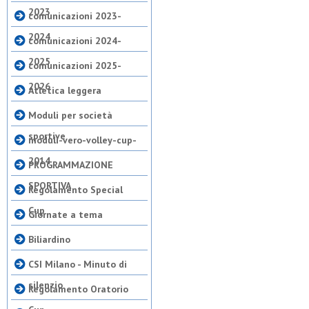
2023
comunicazioni 2023-
2024
comunicazioni 2024-
2025
comunicazioni 2025-
2026
Atletica leggera
Moduli per società
sportive
moduli-vero-volley-cup-
2014
PROGRAMMAZIONE
SPORTIVA
Regolamento Special
Cup
Giornate a tema
Biliardino
CSI Milano - Minuto di
silenzio
Regolamento Oratorio