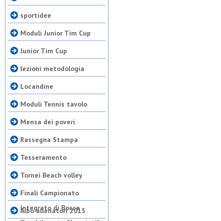
sportidee
Moduli Junior Tim Cup
Junior Tim Cup
lezioni metodologia
Locandine
Moduli Tennis tavolo
Mensa dei poveri
Rassegna Stampa
Tesseramento
Tornei Beach volley
Finali Campionato
Integrato di Bocce
Albo allenatori 2015