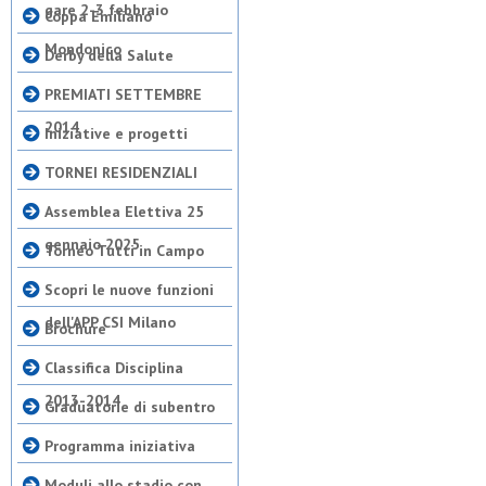
gare 2-3 febbraio
Coppa Emiliano
Mondonico
Derby della Salute
PREMIATI SETTEMBRE
2014
Iniziative e progetti
TORNEI RESIDENZIALI
Assemblea Elettiva 25
gennaio 2025
Torneo Tutti in Campo
Scopri le nuove funzioni
dell'APP CSI Milano
Brochure
Classifica Disciplina
2013-2014
Graduatorie di subentro
Programma iniziativa
Moduli allo stadio con