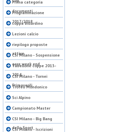
Cup
Prima categoria
documenti
Programmazione
2017/2018
coppa biliardino
Lezioni calcio
riepilogo proposte
attive
CSI Milano - Sospensione
gare week end
Tabellone coppe 2013-
2014
CSI Milano - Tornei
Primaverili
Trofeo Mondonico
Sci Alpino
Campionato Master
CSI Milano - Big Bang
dello Sport
CSI Milano - Iscrizioni