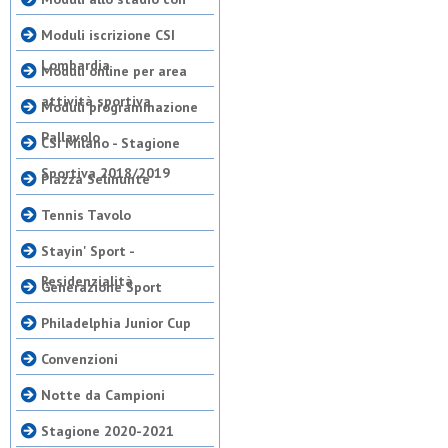
Moduli iscrizione CSI
Lombardia
Moduli online per area
attività sportiva
Moduli programmazione
Pallavolo
CSI Milano - Stagione
Sportiva 2018/2019
Piazza Selinunte
Tennis Tavolo
Stayin' Sport -
Residenzialità
Generazione Sport
Philadelphia Junior Cup
Convenzioni
Notte da Campioni
Stagione 2020-2021