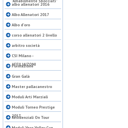
"Amabilmente Sbocciati"
albo allenatori 2016
Albo Allenatori 2017
Albo d'oro
corso allenatori 2 livello
arbitro società
CSI Milano -
AFFILIAIZONI
Formazione
Gran Galà
Master pallacanestro
Moduli Arti Marziali
Moduli Torneo Prestige
2017
Residenziali On Tour
Moduli Vero Volley Cup