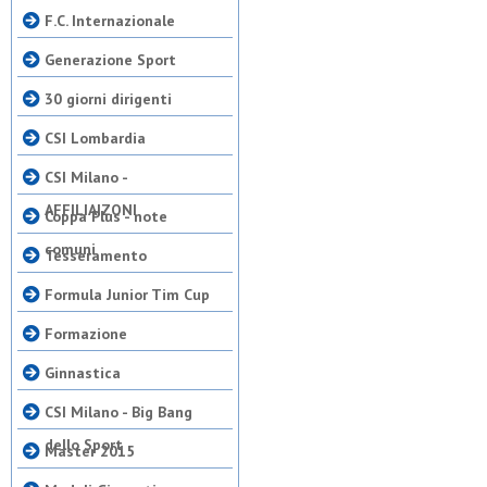
F.C. Internazionale
Generazione Sport
30 giorni dirigenti
CSI Lombardia
CSI Milano -
AFFILIAIZONI
Coppa Plus - note
comuni
Tesseramento
Formula Junior Tim Cup
Formazione
Ginnastica
CSI Milano - Big Bang
dello Sport
Master 2015