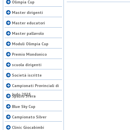
Olimpia Cup
Master dirigenti
Master educatori
Master pallavolo
Moduli Olimpia Cup
Premio Mondonico
scuola dirigenti
Società iscritte
Campionati Provinciali di
Judo 2025
Spazio Sfera
Blue Sky Cup
Campionato Silver
Clinic Giocabimbi