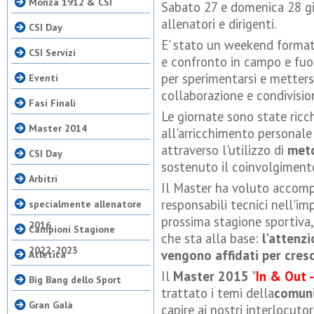
Monza 1912 & CSI
Sabato 27 e domenica 28 gi
allenatori e dirigenti.
CSI Day
E' stato un weekend formati
CSI Servizi
e confronto in campo e fuo
per sperimentarsi e mettersi
Eventi
collaborazione e condivisio
Fasi Finali
Le giornate sono state ricc
Master 2014
all'arricchimento personale
attraverso l'utilizzo di
meto
CSI Day
sostenuto il coinvolgimento
Arbitri
Il Master ha voluto accomp
responsabili tecnici nell'im
specialmente allenatore
prossima stagione sportiva,
2016
Campioni Stagione
che sta alla base:
l'attenzi
2022-2023
vengono affidati per cresc
Atletica
Il
Master 2015
"
In & Out 
Big Bang dello Sport
trattato i temi della
comun
Gran Galà
capire ai nostri interlocut