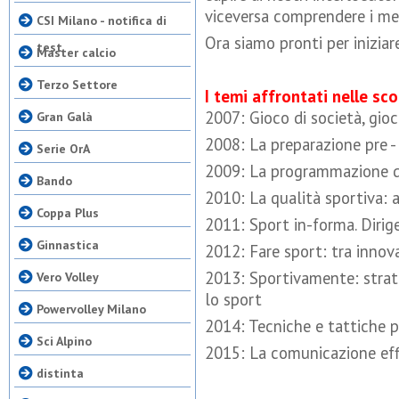
viceversa comprendere i mes
CSI Milano - notifica di
Ora siamo pronti per iniziar
test
Master calcio
Terzo Settore
I temi affrontati nelle sc
2007: Gioco di società, gio
Gran Galà
2008: La preparazione pre 
Serie OrA
2009: La programmazione de
Bando
2010: La qualità sportiva: a
Coppa Plus
2011: Sport in-forma. Dirig
Ginnastica
2012: Fare sport: tra innov
2013: Sportivamente: strate
Vero Volley
lo sport
Powervolley Milano
2014: Tecniche e tattiche p
Sci Alpino
2015: La comunicazione eff
distinta