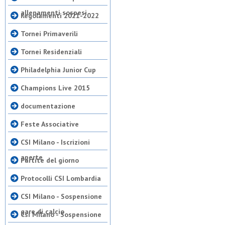
allenamenti sospesi
Regolamenti 2021-2022
Tornei Primaverili
Tornei Residenziali
Philadelphia Junior Cup
Champions Live 2015
documentazione
Feste Associative
CSI Milano - Iscrizioni
aperte
Partite del giorno
Protocolli CSI Lombardia
CSI Milano - Sospensione
gare di calcio
Csi Milano - Sospensione