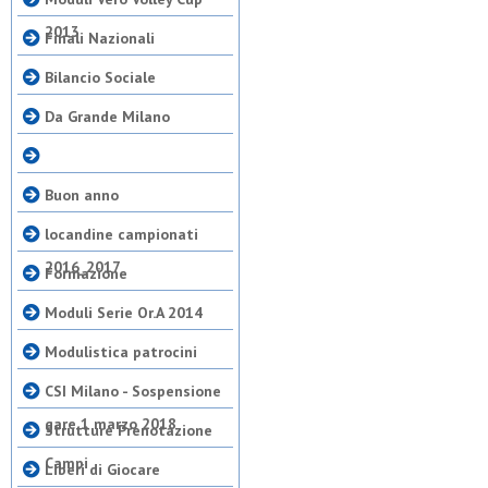
2013
Finali Nazionali
Bilancio Sociale
Da Grande Milano
Buon anno
locandine campionati
2016_2017
Formazione
Moduli Serie Or.A 2014
Modulistica patrocini
CSI Milano - Sospensione
gare 1 marzo 2018
Strutture Prenotazione
Campi
Liberi di Giocare