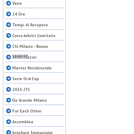
Varie
24 Ore
Tempi di Recupero
Corso Arbitri Comitato
CSI Milano - Buone
vacanze
defibrillatori
Master Residenziale
Serie Or.A Cup
2023-JTC
Da Grande Milano
For Each Other
Assemblea
brochure formazione