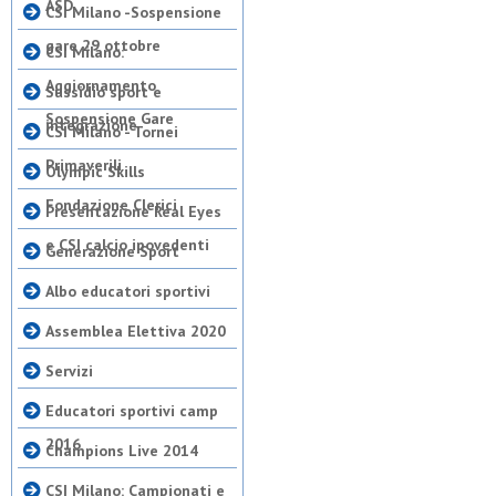
ASD
CSI Milano -Sospensione
gare 29 ottobre
CSI Milano:
Aggiornamento
Sussidio sport e
Sospensione Gare
integrazione
CSI Milano - Tornei
Primaverili
Olympic Skills
Fondazione Clerici
Presentazione Real Eyes
e CSI calcio ipovedenti
Generazione Sport
Albo educatori sportivi
Assemblea Elettiva 2020
Servizi
Educatori sportivi camp
2016
Champions Live 2014
CSI Milano: Campionati e